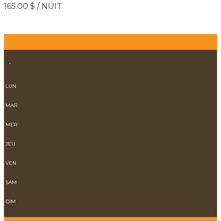
165.00 $ / NUIT
-
-
LUN
MAR
MER
JEU
VEN
SAM
DIM